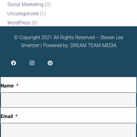
Social Marketing
(3)
Uncategorized
(1)
WordPress
(6)
© Copyright 2021 All Rights Reserved – Steven Lee
Smeltzer | Powered by:
DREAM TEAM MEDIA
Name
*
Email
*