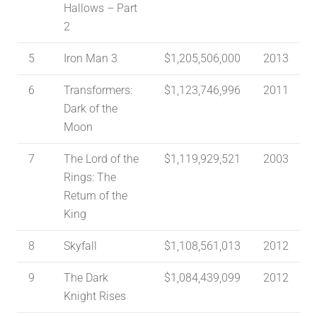
Hallows – Part
2
5
Iron Man 3
$1,205,506,000
2013
6
Transformers:
$1,123,746,996
2011
Dark of the
Moon
7
The Lord of the
$1,119,929,521
2003
Rings: The
Return of the
King
8
Skyfall
$1,108,561,013
2012
9
The Dark
$1,084,439,099
2012
Knight Rises