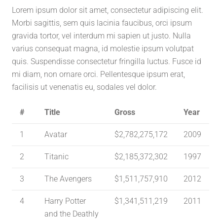
Lorem ipsum dolor sit amet, consectetur adipiscing elit.
Morbi sagittis, sem quis lacinia faucibus, orci ipsum
gravida tortor, vel interdum mi sapien ut justo. Nulla
varius consequat magna, id molestie ipsum volutpat
quis. Suspendisse consectetur fringilla luctus. Fusce id
mi diam, non ornare orci. Pellentesque ipsum erat,
facilisis ut venenatis eu, sodales vel dolor.
#
Title
Gross
Year
1
Avatar
$2,782,275,172
2009
2
Titanic
$2,185,372,302
1997
3
The Avengers
$1,511,757,910
2012
4
Harry Potter
$1,341,511,219
2011
and the Deathly